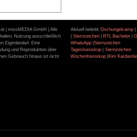
.at | missMEDIA GmbH | Alle
Aktuell beliebt:
Dschungelcamp
|
halten. Nutzung ausschließlich
|
Sternzeichen
|
RTL Bachelor
|
ten Eigenbedarf. Eine
WhatsApp
|
Sternzeichen
dung und Reproduktion über
Tageshoroskop
|
Sternzeichen
hen Gebrauch hinaus ist nicht
Wochenhoroskop
|
Kim Kardashi