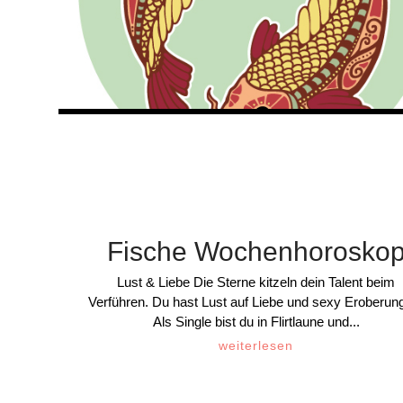
Fische Wochenhorosko
Lust & Liebe Die Sterne kitzeln dein Talent beim
Verführen. Du hast Lust auf Liebe und sexy Eroberun
Als Single bist du in Flirtlaune und...
weiterlesen