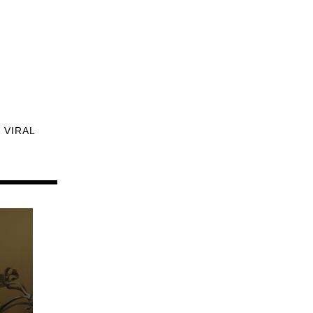
VIRAL