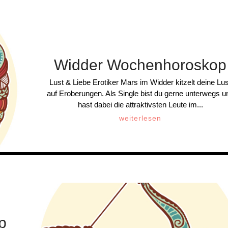
Widder Wochenhoroskop
Lust & Liebe Erotiker Mars im Widder kitzelt deine Lus
auf Eroberungen. Als Single bist du gerne unterwegs u
hast dabei die attraktivsten Leute im...
weiterlesen
p