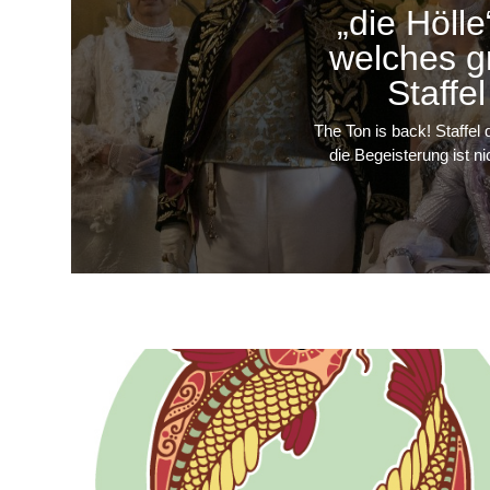
„die Höll
welches g
Staffel
The Ton is back! Staffel 
die Begeisterung ist n