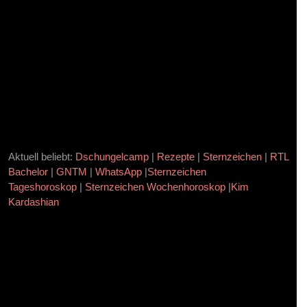
ür mehr Dates
en
Aktuell beliebt:
Dschungelcamp
|
Rezepte
|
Sternzeichen
|
RTL
Bachelor
|
GNTM
|
WhatsApp
|
Sternzeichen
Tageshoroskop
|
Sternzeichen Wochenhoroskop
|
Kim
Kardashian