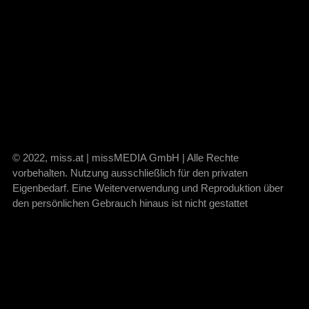
E DIR AUCH GEFALLEN
-Fail: Frau hat plötzlich vier
Studie: Tinder sorgt nicht f
Augenbrauen
als das reale Leb
zahltesten Models: So viel
dienen sie pro Jahr
© 2022, miss.at | missMEDIA GmbH | Alle Rechte
vorbehalten. Nutzung ausschließlich für den privaten
Eigenbedarf. Eine Weiterverwendung und Reproduktion über
den persönlichen Gebrauch hinaus ist nicht gestattet