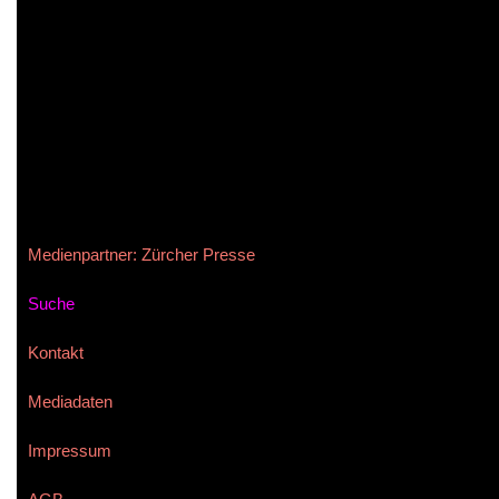
DAS KÖNNT
Diese 3 Sternzeichen sind schlecht im
Microblading
Freundschaften pflegen
Rollenspiele für Anfänger
Die bestbe
ver
Medienpartner: Zürcher Presse
Suche
Kontakt
Mediadaten
Impressum