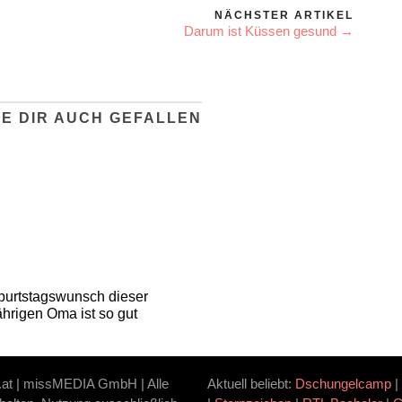
NÄCHSTER ARTIKEL
Darum ist Küssen gesund →
E DIR AUCH GEFALLEN
burtstagswunsch dieser
ährigen Oma ist so gut
.at | missMEDIA GmbH | Alle
Aktuell beliebt:
Dschungelcamp
|