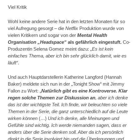
Viel Kritik
Wohl keine andere Serie hat in den letzten Monaten für so
viel Aufregung gesorgt – die
Netflix
Produktion wurde von
vielen Kritikern und sogar von der
Mental Health
Organisation „Headspace“
als gefährlich eingestuft.
Co-
Produzentin Selena Gomez meint dazu:
„Es ist kein
einfaches Thema, aber ich bin sehr glücklich damit, wie es
läuft“
.
Und auch Hauptdarstellerin Katherine Langford (Hannah
Baker) meldete sich nun in der „Tonight Show“ mit Jimmy
Fallon zu Wort: „
Natürlich gibt es eine Kontroverse. Klar
regen solche Themen zur Diskussion an
, aber ich denke
das ist der wichtigste Teil. Ich finde, wir beleuchten so viele
Themen in der Serie, die ganz unterschiedlich auf die Leute
wirken können
(…)
Und ich denke, alle Meinungen und
Gefühle sind wichtig. Ich werde niemanden sagen, dass er
anders über die Serie denken soll. Aber da ich persönlich
direkt in die Serie involviert bin und die Überlegungen und