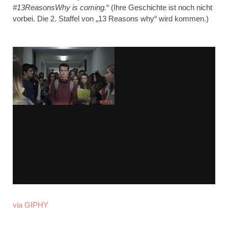
#13ReasonsWhy is coming.
“ (Ihre Geschichte ist noch nicht
vorbei. Die 2. Staffel von „13 Reasons why“ wird kommen.)
via GIPHY