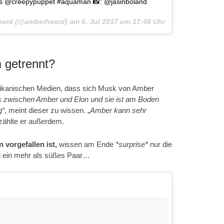
es @creepypuppet #aquaman 📸: @jasinboland
 Heard (@amberheard) am
6. Jul 2017 um 17:48 Uhr
 getrennt?
merikanischen Medien, dass sich Musk von Amber
aus zwischen Amber und Elon und sie ist am Boden
g“
, meint dieser zu wissen. „
Amber kann sehr
zählte er außerdem.
 vorgefallen ist,
wissen am Ende
*surprise*
nur die
ren ein mehr als süßes Paar…