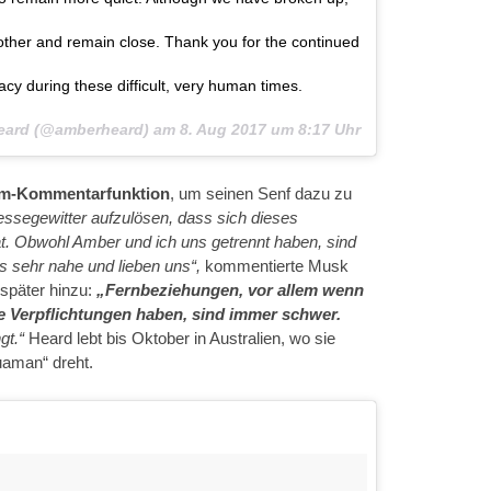
other and remain close. Thank you for the continued
acy during these difficult, very human times.
 Heard (@amberheard) am
8. Aug 2017 um 8:17 Uhr
am-Kommentarfunktion
, um seinen Senf dazu zu
ssegewitter aufzulösen, dass sich dieses
Obwohl Amber und ich uns getrennt haben, sind
s sehr nahe und lieben uns“,
kommentierte Musk
 später hinzu:
„Fernbeziehungen, vor allem wenn
e Verpflichtungen haben, sind immer schwer.
gt.“
Heard lebt bis Oktober in Australien, wo sie
aman“ dreht.