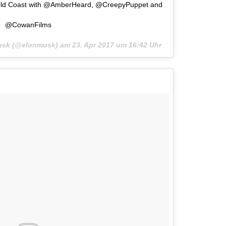
ld Coast with @AmberHeard, @CreepyPuppet and
@CowanFilms
 Musk (@elonmusk) am
23. Apr 2017 um 16:42 Uhr