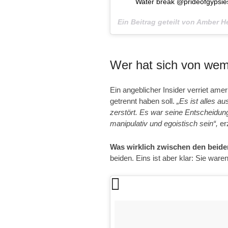
Water break @prideofgypsi
Ein Beitrag geteilt von Amber
Wer hat sich von wem
Ein angeblicher Insider verriet a
getrennt haben soll.
„Es ist alles 
zerstört. Es war seine Entscheidun
manipulativ und egoistisch sein“,
er
Was wirklich zwischen den beiden
beiden. Eins ist aber klar: Sie wa