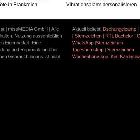
ote in Frankreich
Vibrationsalarm personalisieren
.at | missMEDIA GmbH | Alle
Aktuell beliebt:
Dschungelcamp
|
halten. Nutzung ausschließlich
|
Sternzeichen
|
RTL Bachelor
|
ten Eigenbedarf. Eine
WhatsApp
|
Sternzeichen
dung und Reproduktion über
Tageshoroskop
|
Sternzeichen
hen Gebrauch hinaus ist nicht
Wochenhoroskop
|
Kim Kardashi