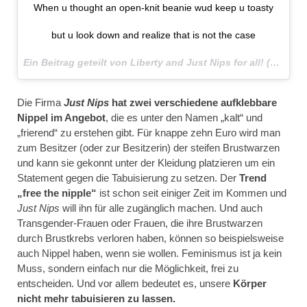
When u thought an open-knit beanie wud keep u toasty
but u look down and realize that is not the case
Ein Beitrag geteilt von Liberty and Just Nips for all! (@justnipsforall) am
Die Firma
Just Nips
hat zwei verschiedene aufklebbare
Nippel im Angebot
, die es unter den Namen „kalt“ und
„frierend“ zu erstehen gibt. Für knappe zehn Euro wird man
zum Besitzer (oder zur Besitzerin) der steifen Brustwarzen
und kann sie gekonnt unter der Kleidung platzieren um ein
Statement gegen die Tabuisierung zu setzen. Der
Trend
„free the nipple“
ist schon seit einiger Zeit im Kommen und
Just Nips
will ihn für alle zugänglich machen. Und auch
Transgender-Frauen oder Frauen, die ihre Brustwarzen
durch Brustkrebs verloren haben, können so beispielsweise
auch Nippel haben, wenn sie wollen. Feminismus ist ja kein
Muss, sondern einfach nur die Möglichkeit, frei zu
entscheiden. Und vor allem bedeutet es, unsere
Körper
nicht mehr tabuisieren zu lassen.