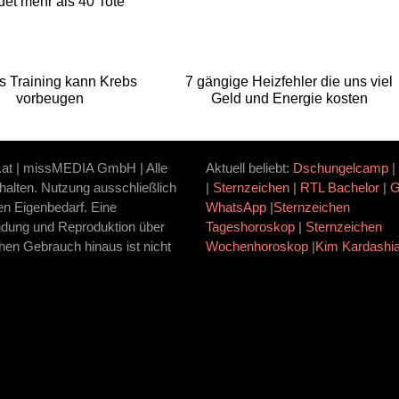
det mehr als 40 Tote
s Training kann Krebs
7 gängige Heizfehler die uns viel
vorbeugen
Geld und Energie kosten
.at | missMEDIA GmbH | Alle
Aktuell beliebt:
Dschungelcamp
|
halten. Nutzung ausschließlich
|
Sternzeichen
|
RTL Bachelor
|
ten Eigenbedarf. Eine
WhatsApp
|
Sternzeichen
dung und Reproduktion über
Tageshoroskop
|
Sternzeichen
hen Gebrauch hinaus ist nicht
Wochenhoroskop
|
Kim Kardashi