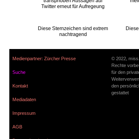
transphoben Aussagen auf
mel
Twitter erneut für Aufregeung
Diese Sternzeichen sind extrem
Diese
nachtragend
Medienpartner: Zürcher Presse
© 2022, miss
Rechte vorbe
Suche
für den priva
Weiterverwen
Kontakt
den persönlic
gestattet
Mediadaten
Impressum
AGB