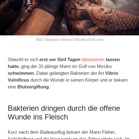
Bild: Deviatov Aleksei/ Shutterstock.com
Obwohl er sich
erst vor fünf Tagen
tätowieren
lassen
hatte
, ging der 31-jährige Mann im Golf von Mexiko
schwimmen
. Dabei gelangten Bakterien der Art
Vibrio
Vulnificus
durch die Wunde in seinen Körper und er bekam
eine
Blutvergiftung
.
Bakterien dringen durch die offene
Wunde ins Fleisch
Kurz nach dem Badeausflug bekam der Mann Fieber,
Schüttelfrost und die Haut rund um das Tattoo rötete sich. Im