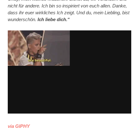
nicht für andere. Ich bin so inspiriert von euch allen. Danke,
dass ihr euer wirkliches Ich zeigt. Und du, mein Liebling, bist
wunderschön.
Ich liebe dich.“
via GIPHY