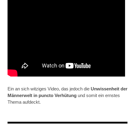
Ein an sich witziges Video, das jedoch die
Unwissenheit der
Männerwelt in puncto Verhütung
und somit ein ernstes
Thema aufdeckt.