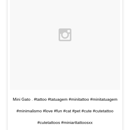
Mini Gato . #tattoo #tatuagem #minitattoo #minitatuagem
#minimalismo #love #fun #cat #pet #cute #cutetattoo
#cutetattoos #miniarttattoosxx