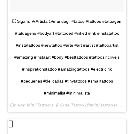
💥 Sigam: 🔥Artista @maridagli #tattoo #tattoos #tatuagem
#tatuagens #bodyart #tattooed #inked #ink #instatattoo
#instatattoos #newtattoo #arte #art #artist #tattooartist
#amazing #instaart #body #besttattoos #tattoosincriveis
#inspirationstattoo #amazingtattoos #electricink
#pequenas #delicadas #tinytattoos #smalltattoos
#minimalist #minimalista
Ein von Mini Tattoo’s 💉 Cute Tattoo (@mini.tattoos) gepostetes Foto am