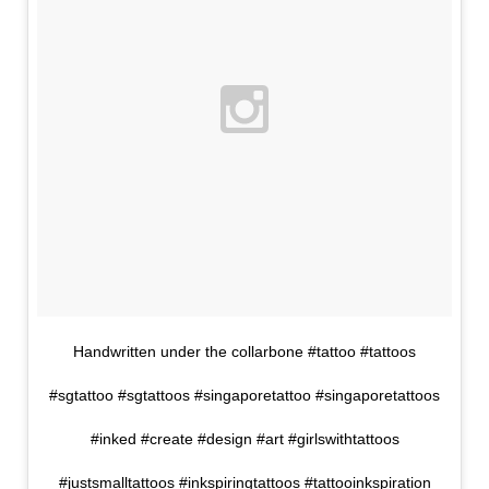
Handwritten under the collarbone #tattoo #tattoos
#sgtattoo #sgtattoos #singaporetattoo #singaporetattoos
#inked #create #design #art #girlswithtattoos
#justsmalltattoos #inkspiringtattoos #tattooinkspiration