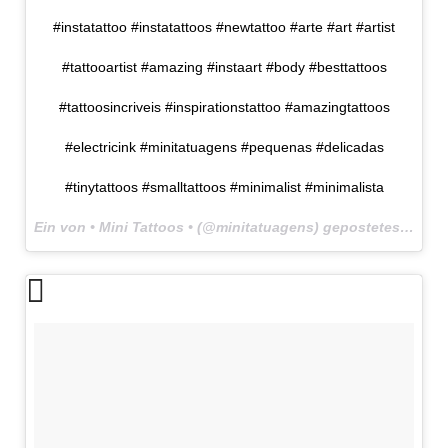
#instatattoo #instatattoos #newtattoo #arte #art #artist
#tattooartist #amazing #instaart #body #besttattoos
#tattoosincriveis #inspirationstattoo #amazingtattoos
#electricink #minitatuagens #pequenas #delicadas
#tinytattoos #smalltattoos #minimalist #minimalista
Ein von • Mini Tattoos • (@minitatuagens) gepostetes Foto am