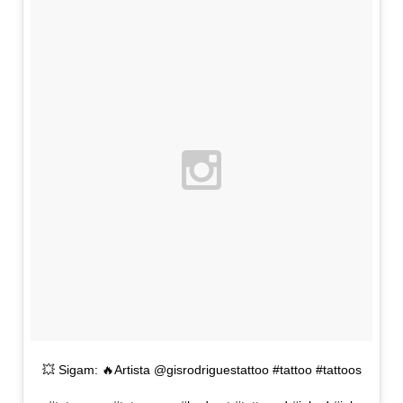
💥 Sigam: 🔥Artista @gisrodriguestattoo #tattoo #tattoos