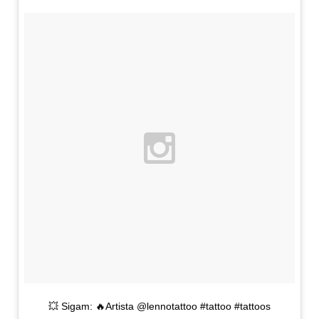
💥 Sigam: 🔥Artista @lennotattoo #tattoo #tattoos