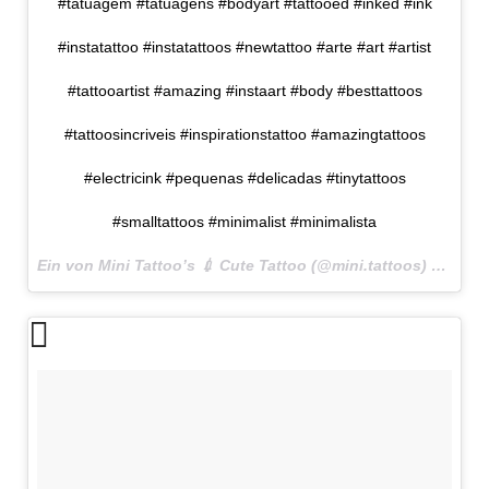
#tatuagem #tatuagens #bodyart #tattooed #inked #ink
#instatattoo #instatattoos #newtattoo #arte #art #artist
#tattooartist #amazing #instaart #body #besttattoos
#tattoosincriveis #inspirationstattoo #amazingtattoos
#electricink #pequenas #delicadas #tinytattoos
#smalltattoos #minimalist #minimalista
Ein von Mini Tattoo’s 💉 Cute Tattoo (@mini.tattoos) gepostetes Foto am