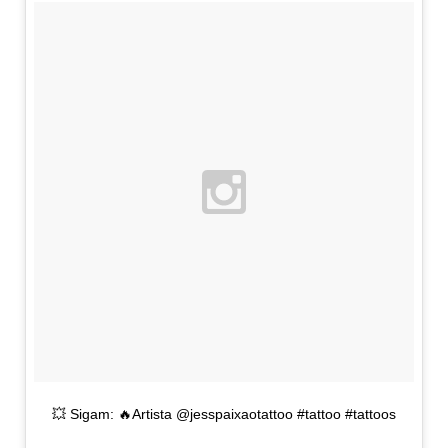
💥 Sigam: 🔥Artista @jesspaixaotattoo #tattoo #tattoos