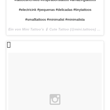
#electricink #pequenas #delicadas #tinytattoos
#smalltattoos #minimalist #minimalista
Ein von Mini Tattoo’s 💉 Cute Tattoo (@mini.tattoos) gepostetes Foto am