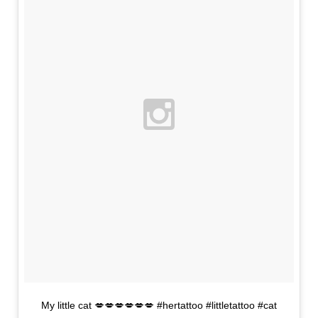
My little cat 💋💋💋💋💋💋 #hertattoo #littletattoo #cat