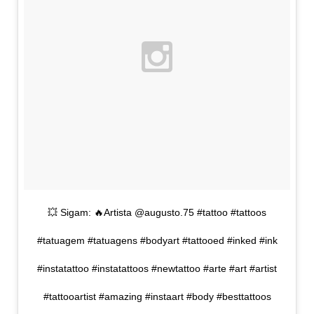
💥 Sigam: 🔥Artista @augusto.75 #tattoo #tattoos
#tatuagem #tatuagens #bodyart #tattooed #inked #ink
#instatattoo #instatattoos #newtattoo #arte #art #artist
#tattooartist #amazing #instaart #body #besttattoos