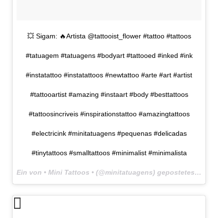
💥 Sigam: 🔥Artista @tattooist_flower #tattoo #tattoos
#tatuagem #tatuagens #bodyart #tattooed #inked #ink
#instatattoo #instatattoos #newtattoo #arte #art #artist
#tattooartist #amazing #instaart #body #besttattoos
#tattoosincriveis #inspirationstattoo #amazingtattoos
#electricink #minitatuagens #pequenas #delicadas
#tinytattoos #smalltattoos #minimalist #minimalista
Ein von • Mini Tattoos • (@minitatuagens) gepostetes Foto am