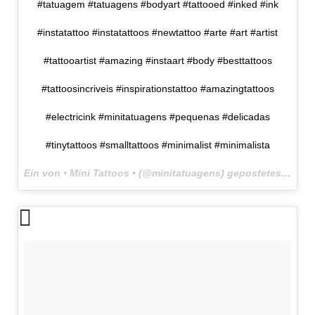
#tatuagem #tatuagens #bodyart #tattooed #inked #ink
#instatattoo #instatattoos #newtattoo #arte #art #artist
#tattooartist #amazing #instaart #body #besttattoos
#tattoosincriveis #inspirationstattoo #amazingtattoos
#electricink #minitatuagens #pequenas #delicadas
#tinytattoos #smalltattoos #minimalist #minimalista
Ein von • Mini Tattoos • (@minitatuagens) gepostetes Foto am