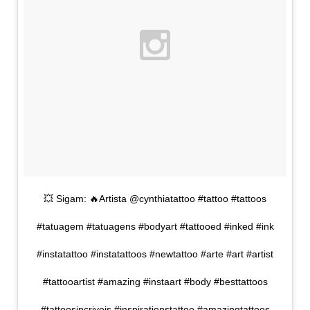
💥 Sigam: 🔥Artista @cynthiatattoo #tattoo #tattoos
#tatuagem #tatuagens #bodyart #tattooed #inked #ink
#instatattoo #instatattoos #newtattoo #arte #art #artist
#tattooartist #amazing #instaart #body #besttattoos
#tattoosincriveis #inspirationstattoo #amazingtattoos