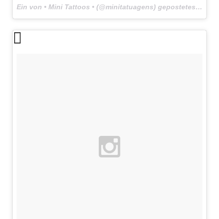
Ein von • Mini Tattoos • (@minitatuagens) gepostetes Foto am