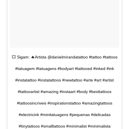
💥 Sigam: 🔥Artista @danielmirandatattoo #tattoo #tattoos
#tatuagem #tatuagens #bodyart #tattooed #inked #ink
#instatattoo #instatattoos #newtattoo #arte #art #artist
#tattooartist #amazing #instaart #body #besttattoos
#tattoosincriveis #inspirationstattoo #amazingtattoos
#electricink #minitatuagens #pequenas #delicadas
#tinytattoos #smalltattoos #minimalist #minimalista