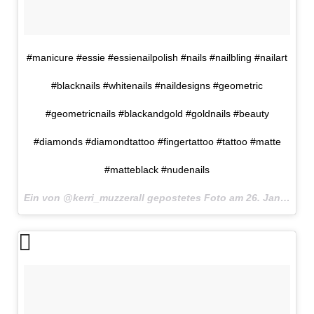
#manicure #essie #essienailpolish #nails #nailbling #nailart
#blacknails #whitenails #naildesigns #geometric
#geometricnails #blackandgold #goldnails #beauty
#diamonds #diamondtattoo #fingertattoo #tattoo #matte
#matteblack #nudenails
Ein von @kerri_muzzerall gepostetes Foto am
26. Jan 2016 um 8:19 Uhr