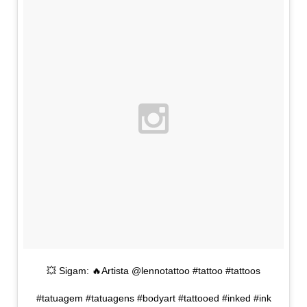
💥 Sigam: 🔥Artista @lennotattoo #tattoo #tattoos
#tatuagem #tatuagens #bodyart #tattooed #inked #ink