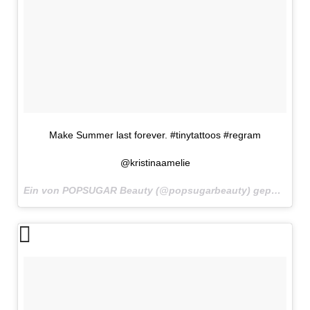
Make Summer last forever. #tinytattoos #regram
@kristinaamelie
Ein von POPSUGAR Beauty (@popsugarbeauty) gepostetes Foto am