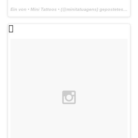
Ein von • Mini Tattoos • (@minitatuagens) gepostetes Foto am