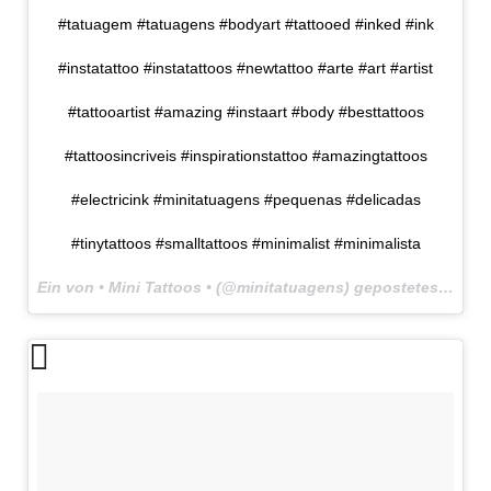
#tatuagem #tatuagens #bodyart #tattooed #inked #ink
#instatattoo #instatattoos #newtattoo #arte #art #artist
#tattooartist #amazing #instaart #body #besttattoos
#tattoosincriveis #inspirationstattoo #amazingtattoos
#electricink #minitatuagens #pequenas #delicadas
#tinytattoos #smalltattoos #minimalist #minimalista
Ein von • Mini Tattoos • (@minitatuagens) gepostetes Foto am