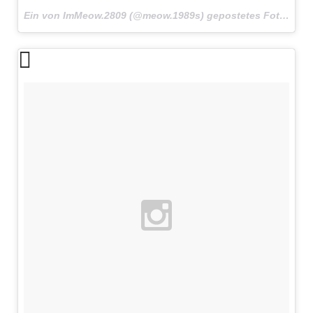
Ein von ImMeow.2809 (@meow.1989s) gepostetes Foto am
1