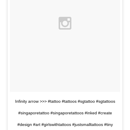
Infinity arrow >>> #tattoo #tattoos #sgtattoo #sgtattoos
#singaporetattoo #singaporetattoos #inked #create
#design #art #girlswithtattoos #justsmalltattoos #tiny