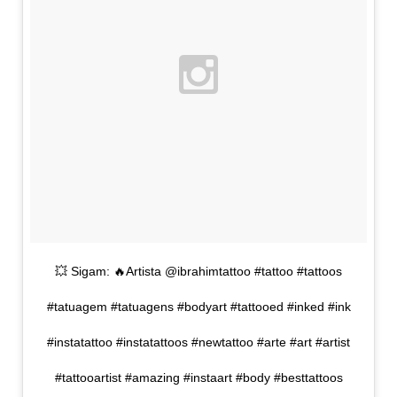
💥 Sigam: 🔥Artista @ibrahimtattoo #tattoo #tattoos
#tatuagem #tatuagens #bodyart #tattooed #inked #ink
#instatattoo #instatattoos #newtattoo #arte #art #artist
#tattooartist #amazing #instaart #body #besttattoos