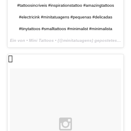
#tattoosincriveis #inspirationstattoo #amazingtattoos
#electricink #minitatuagens #pequenas #delicadas
#tinytattoos #smalltattoos #minimalist #minimalista
Ein von • Mini Tattoos • (@minitatuagens) gepostetes Foto am