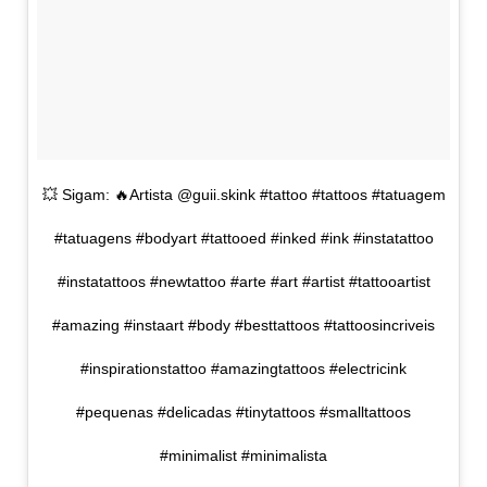
💥 Sigam: 🔥Artista @guii.skink #tattoo #tattoos #tatuagem
#tatuagens #bodyart #tattooed #inked #ink #instatattoo
#instatattoos #newtattoo #arte #art #artist #tattooartist
#amazing #instaart #body #besttattoos #tattoosincriveis
#inspirationstattoo #amazingtattoos #electricink
#pequenas #delicadas #tinytattoos #smalltattoos
#minimalist #minimalista