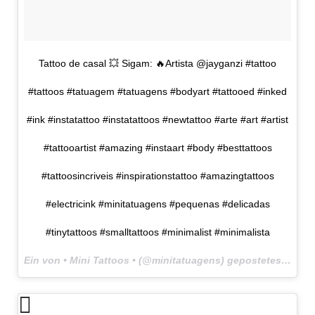
Tattoo de casal 💥 Sigam: 🔥Artista @jayganzi #tattoo
#tattoos #tatuagem #tatuagens #bodyart #tattooed #inked
#ink #instatattoo #instatattoos #newtattoo #arte #art #artist
#tattooartist #amazing #instaart #body #besttattoos
#tattoosincriveis #inspirationstattoo #amazingtattoos
#electricink #minitatuagens #pequenas #delicadas
#tinytattoos #smalltattoos #minimalist #minimalista
Ein von • Mini Tattoos • (@minitatuagens) gepostetes Foto am