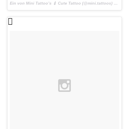
Ein von Mini Tattoo’s 💉 Cute Tattoo (@mini.tattoos) gepostetes Foto am