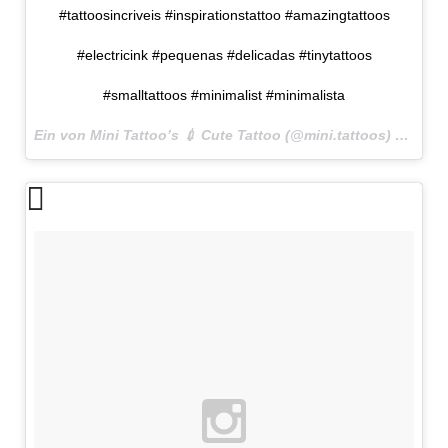
#tattoosincriveis #inspirationstattoo #amazingtattoos
#electricink #pequenas #delicadas #tinytattoos
#smalltattoos #minimalist #minimalista
Ein von Mini Tattoo’s 💉 Cute Tattoo (@mini.tattoos) gepostetes Foto am