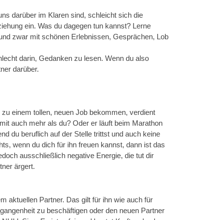
ns darüber im Klaren sind, schleicht sich die
ziehung ein. Was du dagegen tun kannst? Lerne
– und zwar mit schönen Erlebnissen, Gesprächen, Lob
lecht darin, Gedanken zu lesen. Wenn du also
ner darüber.
e zu einem tollen, neuen Job bekommen, verdient
amit auch mehr als du? Oder er läuft beim Marathon
d du beruflich auf der Stelle trittst und auch keine
s, wenn du dich für ihn freuen kannst, dann ist das
jedoch ausschließlich negative Energie, die tut dir
tner ärgert.
m aktuellen Partner. Das gilt für ihn wie auch für
rgangenheit zu beschäftigen oder den neuen Partner