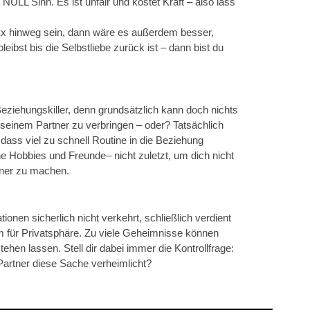
NULL Sinn. Es ist unfair und kostet Kraft – also lass
 Ex hinweg sein, dann wäre es außerdem besser,
leibst bis die Selbstliebe zurück ist – dann bist du
r Beziehungskiller, denn grundsätzlich kann doch nichts
 seinem Partner zu verbringen – oder? Tatsächlich
dass viel zu schnell Routine in die Beziehung
ene Hobbies und Freunde– nicht zuletzt, um dich nicht
tner zu machen.
onen sicherlich nicht verkehrt, schließlich verdient
für Privatsphäre. Zu viele Geheimnisse können
ehen lassen. Stell dir dabei immer die Kontrollfrage:
Partner diese Sache verheimlicht?