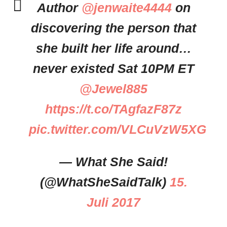
Author
@jenwaite4444
on
discovering the person that
she built her life around…
never existed Sat 10PM ET
@Jewel885
https://t.co/TAgfazF87z
pic.twitter.com/VLCuVzW5XG
— What She Said!
(@WhatSheSaidTalk)
15.
Juli 2017