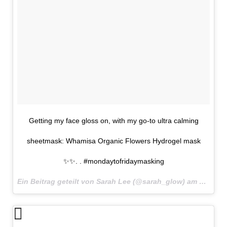
Getting my face gloss on, with my go-to ultra calming
sheetmask: Whamisa Organic Flowers Hydrogel mask
✨✨. . #mondaytofridaymasking
Ein Beitrag geteilt von Sarah Lee (@sarah_glow) am
9. Mai 