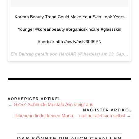
Korean Beauty Trend Could Make Your Skin Look Years
Younger #koreanbeauty #organicskincare #glassskin
#herbiar http://ow.ly/hsfv30f8tPN
Ein Beitrag geteilt von HerbiAR (@herbiar) am
13. Sep 2017 um 18:19 Uhr
VORHERIGER ARTIKEL
← GZSZ-Schnucki Mustafa Alin steigt aus
NÄCHSTER ARTIKEL
Italienerin findet keinen Mann… und heiratet sich selbst →
DAS KÖNNTE DIR AUCH GEFALLEN