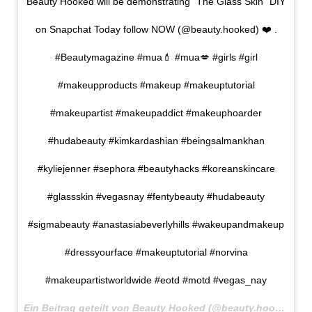
Beauty Hooked will be demonstrating “The Glass Skin” DIY
on Snapchat Today follow NOW (@beauty.hooked) ❤️ .
#Beautymagazine #mua💄 #mua💋 #girls #girl
#makeupproducts #makeup #makeuptutorial
#makeupartist #makeupaddict #makeuphoarder
#hudabeauty #kimkardashian #beingsalmankhan
#kyliejenner #sephora #beautyhacks #koreanskincare
#glassskin #vegasnay #fentybeauty #hudabeauty
#sigmabeauty #anastasiabeverlyhills #wakeupandmakeup
#dressyourface #makeuptutorial #norvina
#makeupartistworldwide #eotd #motd #vegas_nay
Ein Beitrag geteilt von Beauty Hooked (@beauty.hooked) am