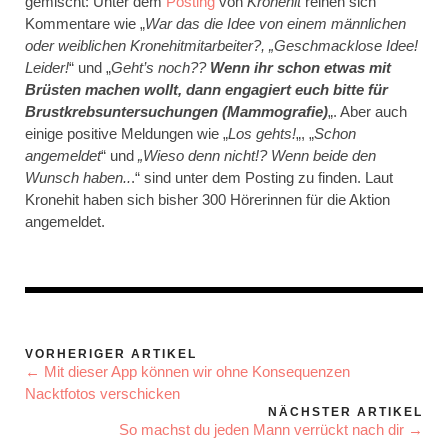
gemischt: Unter dem
Posting
von
Kronehit
reihen sich
Kommentare wie „
War das die Idee von einem männlichen
oder weiblichen Kronehitmitarbeiter?, „Geschmacklose Idee!
Leider!
“ und „
Geht’s noch??
Wenn ihr schon etwas mit
Brüsten machen wollt, dann engagiert euch bitte für
Brustkrebsuntersuchungen (Mammografie)
„. Aber auch
einige positive Meldungen wie „
Los gehts!
„, „
Schon
angemeldet
“ und
„Wieso denn nicht!? Wenn beide den
Wunsch haben..
.“ sind unter dem Posting zu finden. Laut
Kronehit haben sich bisher 300 Hörerinnen für die Aktion
angemeldet.
VORHERIGER ARTIKEL
← Mit dieser App können wir ohne Konsequenzen
Nacktfotos verschicken
NÄCHSTER ARTIKEL
So machst du jeden Mann verrückt nach dir →