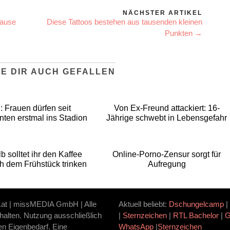
NÄCHSTER ARTIKEL
Hause
Diese Tattoos bestehen aus tausenden kleinen
Punkten →
E DIR AUCH GEFALLEN
n: Frauen dürfen seit
Von Ex-Freund attackiert: 16-
nten erstmal ins Stadion
Jährige schwebt in Lebensgefahr
b solltet ihr den Kaffee
Online-Porno-Zensur sorgt für
ch dem Frühstück trinken
Aufregung
.at | missMEDIA GmbH | Alle
Aktuell beliebt:
Dschungelcamp
|
halten. Nutzung ausschließlich
|
Sternzeichen
|
RTL Bachelor
|
ten Eigenbedarf. Eine
WhatsApp
|
Sternzeichen