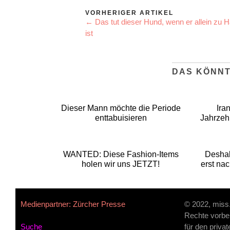
VORHERIGER ARTIKEL
← Das tut dieser Hund, wenn er allein zu 
ist
DAS KÖNNT
Dieser Mann möchte die Periode
Ira
enttabuisieren
Jahrzeh
WANTED: Diese Fashion-Items
Deshal
holen wir uns JETZT!
erst na
Medienpartner: Zürcher Presse
© 2022, miss
Rechte vorbe
Suche
für den priva