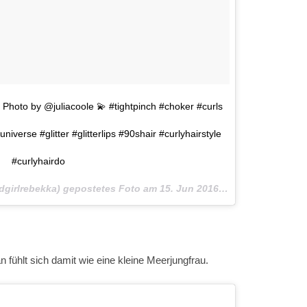
hoto by @juliacoole 💫 #tightpinch #choker #curls
verse #glitter #glitterlips #90shair #curlyhairstyle
#curlyhairdo
dgirlrebekka) gepostetes Foto am
15. Jun 2016 um 14:30 Uhr
fühlt sich damit wie eine kleine Meerjungfrau.