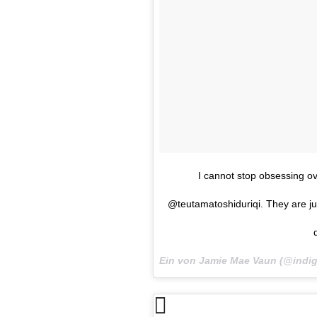
I cannot stop obsessing ov
@teutamatoshiduriqi. They are ju
Ein von Jamie Mae Vaun (@indi