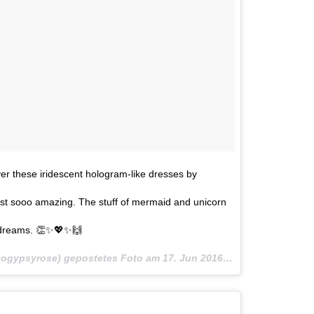
er these iridescent hologram-like dresses by
st sooo amazing. The stuff of mermaid and unicorn
dreams. 👏✨💖✨🙌
gogypsyrose) gepostetes Foto am
17. Jun 2016 um 0:07 Uhr