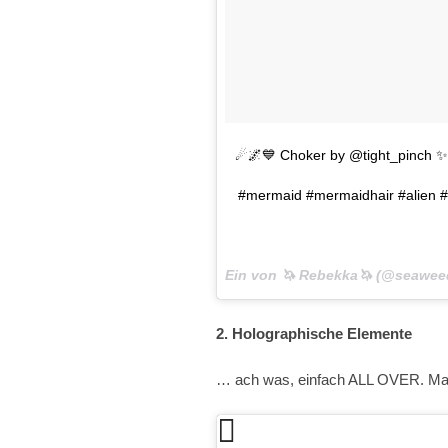
☄🌌💙 Choker by @tight_pinch ✨ P
#mermaid #mermaidhair #alien #uni
Ein von 🦄 Rebekka🦄 (@seawee
2. Holographische Elemente
… ach was, einfach ALL OVER. Man 