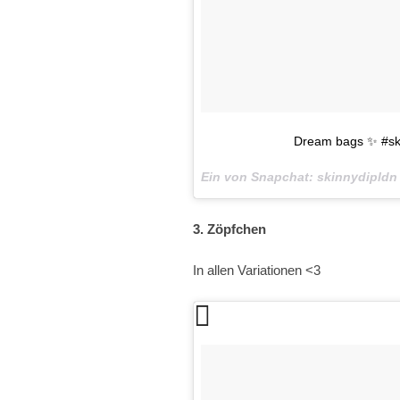
Dream bags ✨ #sk
Ein von Snapchat: skinnydipld
3. Zöpfchen
In allen Variationen <3