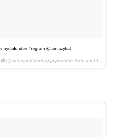
innydiplondon #regram @iamlazykat
n 👻 (@skinnydiplondon) gepostetes Foto am
14. Mai 2016 um 6:28 Uhr