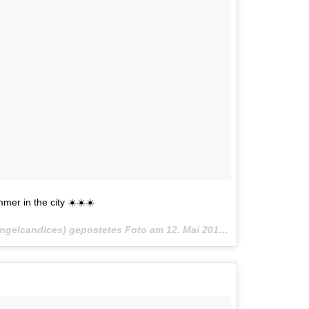
mer in the city ☀️☀️☀️
ngelcandices) gepostetes Foto am
12. Mai 2016 um 19:21 Uhr