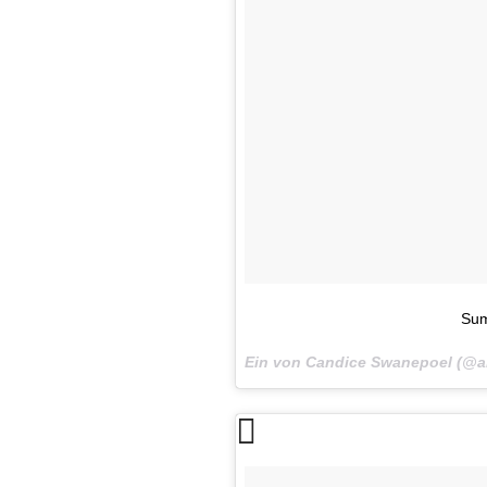
Sum
Ein von Candice Swanepoel (@a