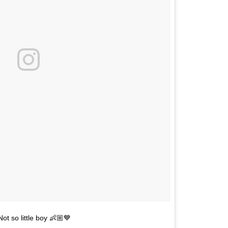
ot so little boy 👶🏼💙