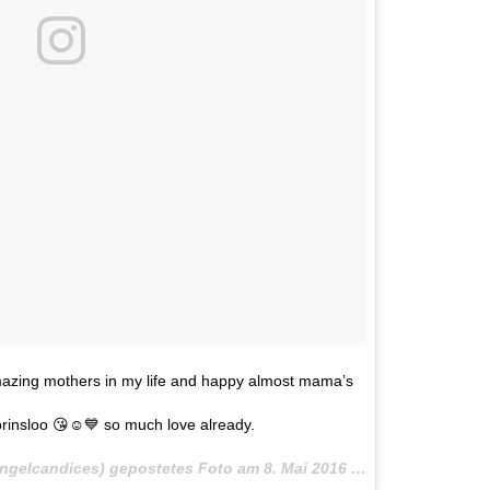
mazing mothers in my life and happy almost mama’s
rinsloo 😘☺️💙 so much love already.
ngelcandices) gepostetes Foto am
8. Mai 2016 um 13:55 Uhr