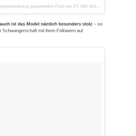
ngelcandices) gepostetes Foto am
17. Mai 2016 um 9:44 Uhr
uch ist das Model nämlich besonders stolz
– so
hrer Schwangerschaft mit ihren Followern auf