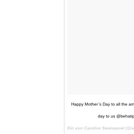
Happy Mother’s Day to all the a
day to us @behatip
Ein von Candice Swanepoel (@a