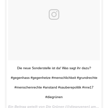
Die neue Sonderstelle ist da! Was sagt ihr dazu?
#gegenhass #gegenhetze #menschlichkeit #grundrechte
#menschenrechte #anstand #sauberepolitik #nrw17
#diegrünen
Ein Beitrag geteilt von Die Grünen (@diegruenen) am
3. Okt