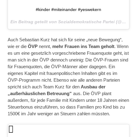
#kinder #miteinander #yeswekern
Ein Beitrag geteilt von Sozialdemokratische Partei (@spoe_at) am
Auch Sebastian Kurz hat sich für seine „neue Bewegung“,
wie er die
ÖVP
nennt,
mehr Frauen ins Team geholt
. Wenn
es um eine gesetzlich vorgeschriebene Frauenquote geht, ist
man sich in der ÖVP dennoch uneinig: Die ÖVP-Frauen sind
für Frauenquoten, die ÖVP-Männer aber dagegen. Ein
eigenes Kapitel mit frauenpolitischen Inhalten gibt es im
ÖVP-Programm nicht. Ebenso wie alle anderen Parteien
spricht sich auch Team Kurz für den
Ausbau der
„außerhäuslichen Betreuung“
aus. Die ÖVP plant
außerdem, für jede Familie mit Kindern unter 18 Jahren einen
Steuerbonus einzuführen, so dass Familien pro Kind bis zu
1500€ im Jahr weniger an Steuern zahlen müssten.