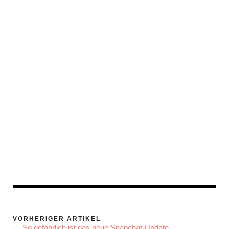
VORHERIGER ARTIKEL
← So gefährlich ist das neue Snapchat-Update