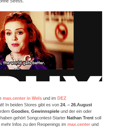
ohne Stress.
m
max.center in Wels
und im
DEZ
tt! In beiden Stores gibt es von
24. – 26.August
ßerdem
Goodies
,
Gewinnspiele
und der ein oder
r haben gehört Songcontest-Starter
Nathan Trent
soll
es mehr Infos zu den Reopenings im
max.center
und