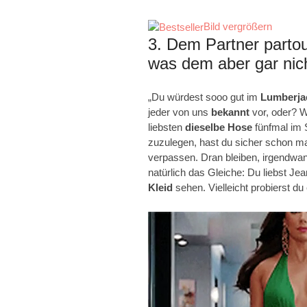
Bild vergrößern
3. Dem Partner parto
was dem aber gar nich
„Du würdest sooo gut im
Lumberja
jeder von uns
bekannt
vor, oder? W
liebsten
dieselbe Hose
fünfmal im 
zuzulegen, hast du sicher schon ma
verpassen. Dran bleiben, irgendwan
natürlich das Gleiche: Du liebst Jea
Kleid
sehen. Vielleicht probierst du