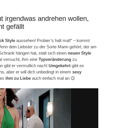
ut irgendwas andrehen wollen,
t gefällt
ck Style
aussehen! Probier’s halt mal!“ – kommt
enn dein Liebster zu der Sorte Mann gehört, der am
Schrank hängen hat, statt sich einen
neuen
Style
l versucht, ihm eine
Typveränderung
zu
n gibt er vermutlich nach!
Umgekehrt
gibt es
ns, aber er will dich unbedingt in einem
sexy
 es
ihm zu Liebe
auch einfach mal an 😉