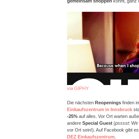
gemeinsam
shoppen
könnt, ganz 
via GIPHY
Die nächsten
Reopenings
finden i
Einkaufszentrum in Innsbruck
sta
-25%
auf alles. Vor Ort warten au
andere
Special Guest
(
psssst
: Wi
vor Ort sein!). Auf Facebook gibt 
DEZ Einkaufszentrum
.