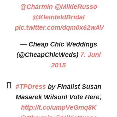
@Charmin
@MikieRusso
@KleinfeldBridal
pic.twitter.com/dqm0x62wAV
— Cheap Chic Weddings
(@CheapChicWeds)
7. Juni
2015
#TPDress
by Finalist Susan
Masarek Wilson! Vote Here;
http://t.co/umpVeGmq8K