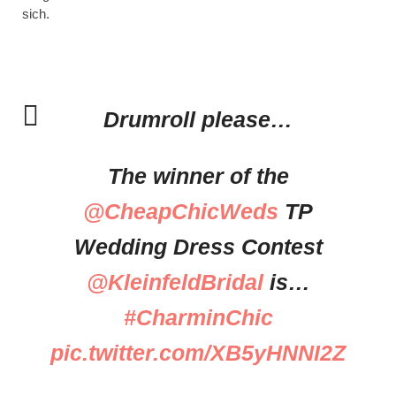
sich.
Drumroll please…
The winner of the
@CheapChicWeds
TP
Wedding Dress Contest
@KleinfeldBridal
is…
#CharminChic
pic.twitter.com/XB5yHNNI2Z