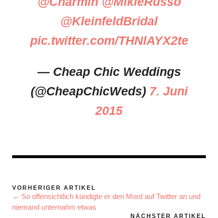
@Charmin
@MikieRusso
@KleinfeldBridal
pic.twitter.com/THNlAYX2te
— Cheap Chic Weddings
(@CheapChicWeds)
7. Juni
2015
VORHERIGER ARTIKEL
← So offensichtlich kündigte er den Mord auf Twitter an und
niemand unternahm etwas
NÄCHSTER ARTIKEL