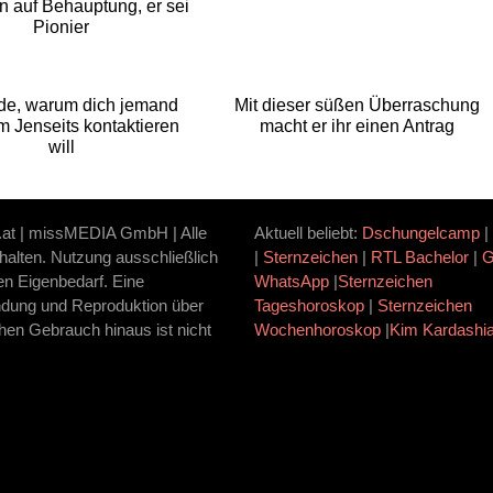
n auf Behauptung, er sei
Pionier
de, warum dich jemand
Mit dieser süßen Überraschung
m Jenseits kontaktieren
macht er ihr einen Antrag
will
.at | missMEDIA GmbH | Alle
Aktuell beliebt:
Dschungelcamp
|
halten. Nutzung ausschließlich
|
Sternzeichen
|
RTL Bachelor
|
ten Eigenbedarf. Eine
WhatsApp
|
Sternzeichen
dung und Reproduktion über
Tageshoroskop
|
Sternzeichen
hen Gebrauch hinaus ist nicht
Wochenhoroskop
|
Kim Kardashi