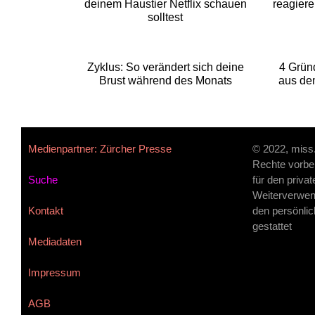
deinem Haustier Netflix schauen
reagiere
solltest
Zyklus: So verändert sich deine
4 Grün
Brust während des Monats
aus de
Medienpartner: Zürcher Presse
© 2022, miss
Rechte vorbe
Suche
für den priva
Weiterverwen
Kontakt
den persönlic
gestattet
Mediadaten
Impressum
AGB