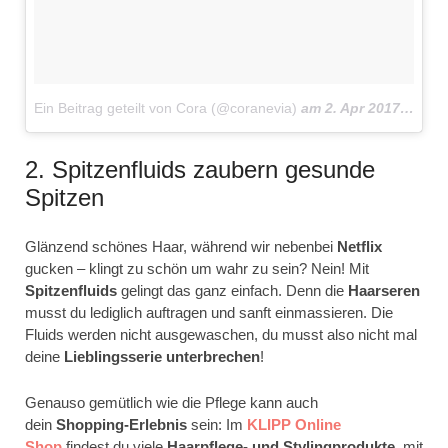
Ein Beitrag geteilt von Cora (@coranevia)
am
2. Apr 2017 um 1:14 Uhr
2. Spitzenfluids zaubern gesunde
Spitzen
Glänzend schönes Haar, während wir nebenbei
Netflix
gucken – klingt zu schön um wahr zu sein? Nein! Mit
Spitzenfluids
gelingt das ganz einfach. Denn die
Haarseren
musst du lediglich auftragen und sanft einmassieren. Die
Fluids werden nicht ausgewaschen, du musst also nicht mal
deine
Lieblingsserie
unterbrechen
!
Genauso gemütlich wie die Pflege kann auch
dein
Shopping-Erlebnis
sein: Im
KLIPP Online
Shop
findest du viele
Haarpflege- und Stylingprodukte
, mit