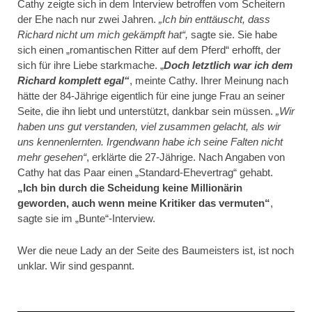
Cathy zeigte sich in dem Interview betroffen vom Scheitern
der Ehe nach nur zwei Jahren.
„Ich bin enttäuscht, dass
Richard nicht um mich gekämpft hat“,
sagte sie. Sie habe
sich einen „romantischen Ritter auf dem Pferd“ erhofft, der
sich für ihre Liebe starkmache. „
Doch letztlich war ich dem
Richard komplett egal“
, meinte Cathy. Ihrer Meinung nach
hätte der 84-Jährige eigentlich für eine junge Frau an seiner
Seite, die ihn liebt und unterstützt, dankbar sein müssen.
„Wir
haben uns gut verstanden, viel zusammen gelacht, als wir
uns kennenlernten. Irgendwann habe ich seine Falten nicht
mehr gesehen“
, erklärte die 27-Jährige. Nach Angaben von
Cathy hat das Paar einen „Standard-Ehevertrag“ gehabt.
„Ich bin durch die Scheidung keine Millionärin
geworden, auch wenn meine Kritiker das vermuten“
,
sagte sie im „Bunte“-Interview.
Wer die neue Lady an der Seite des Baumeisters ist, ist noch
unklar. Wir sind gespannt.