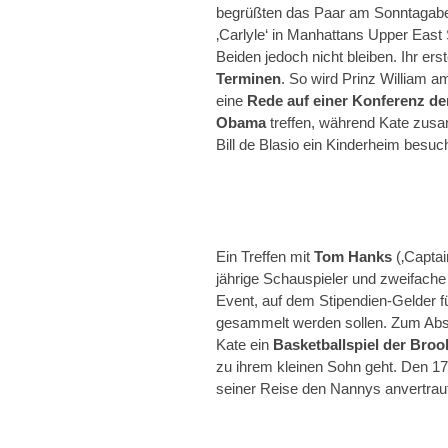
begrüßten das Paar am Sonntagaben
‚Carlyle‘ in Manhattans Upper East S
Beiden jedoch nicht bleiben. Ihr er
Terminen
. So wird Prinz William 
eine
Rede auf einer Konferenz de
Obama
treffen, während Kate zus
Bill de Blasio ein Kinderheim besuch
Ein Treffen mit
Tom Hanks
(‚Captai
jährige Schauspieler und zweifache
Event, auf dem Stipendien-Gelder fü
gesammelt werden sollen. Zum Absc
Kate ein
Basketballspiel der Broo
zu ihrem kleinen Sohn geht. Den 1
seiner Reise den Nannys anvertraut