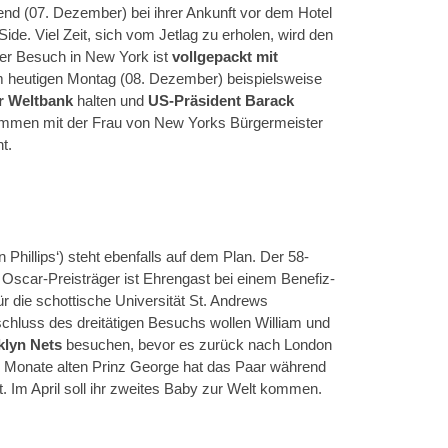
d (07. Dezember) bei ihrer Ankunft vor dem Hotel
ide. Viel Zeit, sich vom Jetlag zu erholen, wird den
ster Besuch in New York ist
vollgepackt mit
am heutigen Montag (08. Dezember) beispielsweise
r Weltbank
halten und
US-Präsident Barack
ammen mit der Frau von New Yorks Bürgermeister
t.
n Phillips‘) steht ebenfalls auf dem Plan. Der 58-
 Oscar-Preisträger ist Ehrengast bei einem Benefiz-
r die schottische Universität St. Andrews
hluss des dreitätigen Besuchs wollen William und
klyn Nets
besuchen, bevor es zurück nach London
7 Monate alten Prinz George hat das Paar während
. Im April soll ihr zweites Baby zur Welt kommen.