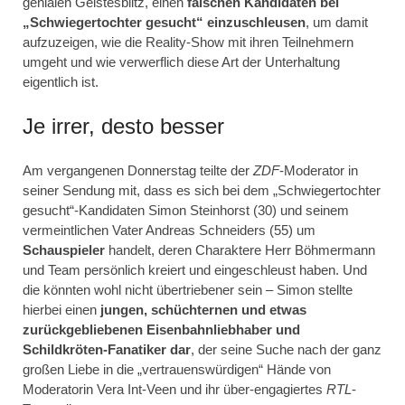
genialen Geistesblitz, einen
falschen Kandidaten bei
„Schwiegertochter gesucht“ einzuschleusen
, um damit
aufzuzeigen, wie die Reality-Show mit ihren Teilnehmern
umgeht und wie verwerflich diese Art der Unterhaltung
eigentlich ist.
Je irrer, desto besser
Am vergangenen Donnerstag teilte der
ZDF
-Moderator in
seiner Sendung mit, dass es sich bei dem „Schwiegertochter
gesucht“-Kandidaten Simon Steinhorst (30) und seinem
vermeintlichen Vater Andreas Schneiders (55) um
Schauspieler
handelt, deren Charaktere Herr Böhmermann
und Team persönlich kreiert und eingeschleust haben. Und
die könnten wohl nicht übertriebener sein – Simon stellte
hierbei einen
jungen, schüchternen und etwas
zurückgebliebenen Eisenbahnliebhaber und
Schildkröten-Fanatiker dar
, der seine Suche nach der ganz
großen Liebe in die „vertrauenswürdigen“ Hände von
Moderatorin Vera Int-Veen und ihr über-engagiertes
RTL
-