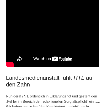
Landesmedienanstalt fühlt
RTL
auf
den Zahn
Nun gerät
RTL
ordentlich in Erklärungsnot und gesteht den
„Fehler im Bereich der redaktionellen Sorgfaltspflicht“ ein. „…
Wir haben uns in ihn (den Kandidaten) ‚verliebt‘ und in