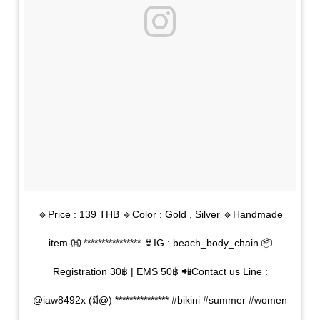
🔹Price : 139 THB 🔹Color : Gold , Silver 🔹Handmade
item 👐 **************** 👙IG : beach_body_chain 📦
Registration 30฿ | EMS 50฿ 📲Contact us Line :
@iaw8492x (มี@) *************** #bikini #summer #women