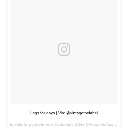
Legs for days | Via: @vintagethelabel
Ein Beitrag geteilt von Coachella Style (@coachella.style) am