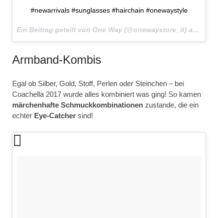
#newarrivals #sunglasses #hairchain #onewaystyle
Ein Beitrag geteilt von One Way (@onewaystore_it) am
19. A
Armband-Kombis
Egal ob Silber, Gold, Stoff, Perlen oder Steinchen – bei
Coachella 2017 wurde alles kombiniert was ging! So kamen
märchenhafte
Schmuckkombinationen
zustande, die ein
echter
Eye-Catcher
sind!