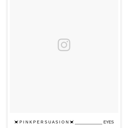
💓 P I N K P E R S U A S I O N 💓 ____________ EYES