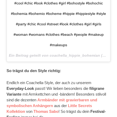
#cool #chic #look #clothes #girl #bohostyle #bohochic
#bohemia #bohemio #boheme #hippie #hippiestyle #style
#party #chic #cool #street #look #clothes #girl #girls
#woman #womans #clothes #beach #people #makeup
#makeups
Ein Beitrag geteilt von coachella_hippie_bohemian (@coachella_hippie_bohemian) am
So trägst du den Style richtig:
Endlich ein Coachella-Style, der auch zu unserem
Everyday-Look
passt! Wir lieben besonders die
filigrane
Variante
mit Armkettchen und -bändern! Besonders stilvoll
sind die dezenten
Armbänder mit gravierbaren und
symbolischen Anhängern
aus der
Little Secrets
Kollektion
von
Thomas Sabo
! So trägst du dein
Festival-