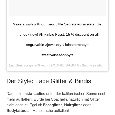
Make a wish with our new Little Secrets #bracelets. Get
the look now! #linkinbio Pssst: 15 % discount on all
engravable #jewellery #littlesecretsbyts
#festivalseasonbyts
Ein Beitrag geteilt von THOMAS SABO (@thomassabo) am
1
Der Style: Face Glitter & Bindis
Damit die
Insta-Ladies
unter der kalifornischen Sonne noch
mehr
auffallen,
wurde bei Coachella natürlich mit Glitter
nicht gegeizt! Egal ob
Faceglitter
,
Hairglitter
oder
Bodytattoos
– Hauptsache auffallen!