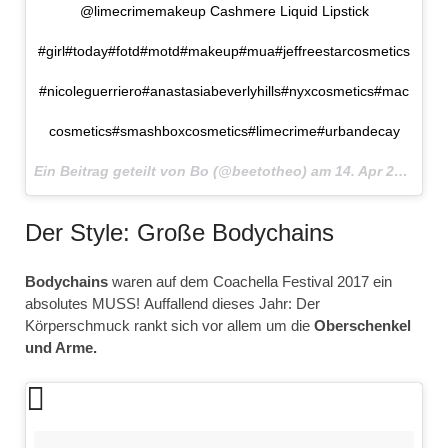
@limecrimemakeup Cashmere Liquid Lipstick
#girl#today#fotd#motd#makeup#mua#jeffreestarcosmetics
#nicoleguerriero#anastasiabeverlyhills#nyxcosmetics#mac
cosmetics#smashboxcosmetics#limecrime#urbandecay
Ein Beitrag geteilt von Bo (@beetotheo) am
14. Apr 2017 um 10:39 Uhr
Der Style: Große Bodychains
Bodychains
waren auf dem Coachella Festival 2017 ein
absolutes MUSS! Auffallend dieses Jahr: Der
Körperschmuck rankt sich vor allem um die
Oberschenkel
und Arme.