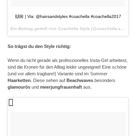
🙌🏼 | Via: @hairsandstyles #coachella #coachella2017
Ein Beitrag geteilt von Coachella Style (@coachella.style) am
So trägst du den Style richtig:
Wenn du nicht gerade als professionelles Insta-Girl arbeitest,
sind die Kronen für den Alltag leider ungeeignet! Eine schöne
(und vor allem tragbare!) Variante sind im Sommer
Haarketten
. Diese sehen auf
Beachwaves
besonders
glamourös
und
meerjungfrauenhaft
aus.