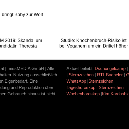
bringt Baby zur Welt
M 2019: Skandal um
Studie: Knochenbruch-Risiko ist
ndidatin Theresia
bei Veganern um ein Drittel höher
.at | missMEDIA GmbH | Alle
Aktuell beliebt:
Dschungelcamp
|
halten. Nutzung ausschließlich
|
Sternzeichen
|
RTL Bachelor
|
ten Eigenbedarf. Eine
WhatsApp
|
Sternzeichen
dung und Reproduktion über
Tageshoroskop
|
Sternzeichen
hen Gebrauch hinaus ist nicht
Wochenhoroskop
|
Kim Kardashi