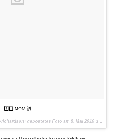
#️⃣1️⃣ MOM 🙌
ryrichardson) gepostetes Foto am
8. Mai 2016 um 13:23 Uhr