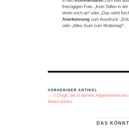
In den
Kommentaren
zum Bild äuß
freizügigen Foto. „Kein Stillen in der
ekeln mich an“ oder „Das sieht furc
Anerkennung
zum Ausdruck: „Ent
oder „Alles Gute zum Muttertag!“.
VORHERIGER ARTIKEL
← 5 Dinge, die in deinem Allgemeinwissen 
fehlen dürfen
DAS KÖNNT