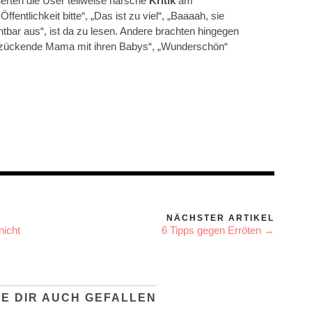
erten die User teilweise harsche
Kritik
am
 Öffentlichkeit bitte“, „Das ist zu viel“, „Baaaah, sie
htbar aus“, ist da zu lesen. Andere brachten hingegen
zückende Mama mit ihren Babys“, „Wunderschön“
NÄCHSTER ARTIKEL
nicht
6 Tipps gegen Erröten →
E DIR AUCH GEFALLEN