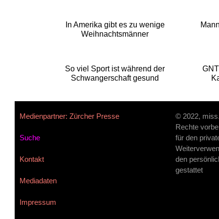
In Amerika gibt es zu wenige
Mann 
Weihnachtsmänner
So viel Sport ist während der
GNT
Schwangerschaft gesund
Ka
Medienpartner: Zürcher Presse
© 2022, miss
Rechte vorbe
Suche
für den priva
Weiterverwen
Kontakt
den persönlic
gestattet
Mediadaten
Impressum