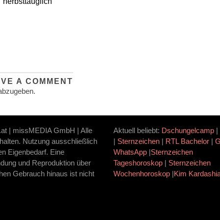
herbsttauglich
AVE A COMMENT
abzugeben.
.at | missMEDIA GmbH | Alle
Aktuell beliebt:
Dschungelcamp
|
halten. Nutzung ausschließlich
|
Sternzeichen
|
RTL Bachelor
|
ten Eigenbedarf. Eine
WhatsApp
|
Sternzeichen
dung und Reproduktion über
Tageshoroskop
|
Sternzeichen
hen Gebrauch hinaus ist nicht
Wochenhoroskop
|
Kim Kardashi