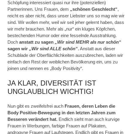
Schöpfung interessiert quasi nur ihre (potenziellen)
Partnerinnen. Uns Frauen, dem
„schönen Geschlecht“
,
reicht es aber nicht, dass unser Liebster uns so mag wie wir
sind. Wir wollen mehr, weil wir seit jeher gelernt haben, dass
wir mehr brauchen. Mehr als „nur“ ein kluges Köpfchen,
bestechenden Humor oder eine fesselnde Ausstrahlung.
Doch
anstatt zu sagen
„Wir sind MEHR als nur schön“
sa
gen wir
„Wir sind ALLE schön“
.
Anstatt aus dieser
Schublade der Oberflächlichkeiten auszubrechen, laden wir
einfach den Rest der weiblichen Bevölkerung ein, uns zu
joinen und nennen es „Body Positivity“.
JA KLAR, DIVERSITÄT IST
UNGLAUBLICH WICHTIG!
Nun gibt es zweifelsfrei auch
Frauen, deren Leben die
Body Positive-Bewegung in den letzten Jahren zum
Besseren verändert hat.
Endlich sieht man auch kurvige
Frauen in Werbungen, farbige Frauen auf Plakaten,
androgyne Frauen auf Laufstegen. Endlich gibt es Frauen in