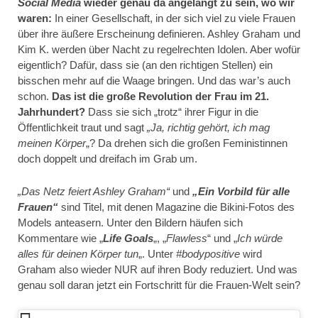
Social Media
wieder genau da angelangt zu sein, wo wir
waren:
In einer Gesellschaft, in der sich viel zu viele Frauen
über ihre äußere Erscheinung definieren. Ashley Graham und
Kim K. werden über Nacht zu regelrechten Idolen. Aber wofür
eigentlich? Dafür, dass sie (an den richtigen Stellen) ein
bisschen mehr auf die Waage bringen. Und das war’s auch
schon.
Das ist die große Revolution der Frau im 21.
Jahrhundert?
Dass sie sich „trotz“ ihrer Figur in die
Öffentlichkeit traut und sagt
„Ja, richtig gehört, ich mag
meinen Körper
„? Da drehen sich die großen Feministinnen
doch doppelt und dreifach im Grab um.
„Das Netz feiert Ashley Graham“
und
„Ein Vorbild für alle
Frauen“
sind Titel, mit denen Magazine die Bikini-Fotos des
Models anteasern. Unter den Bildern häufen sich
Kommentare wie „
Life Goals
„, „
Flawless
“ und „
Ich würde
alles für deinen Körper tun
„. Unter
#bodypositive
wird
Graham also wieder NUR auf ihren Body reduziert. Und was
genau soll daran jetzt ein Fortschritt für die Frauen-Welt sein?