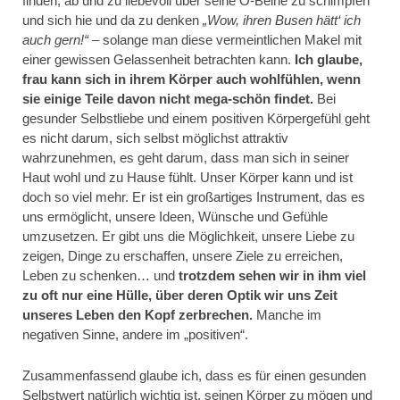
finden, ab und zu liebevoll über seine O-Beine zu schimpfen
und sich hie und da zu denken
„Wow, ihren Busen hätt‘ ich
auch gern!“
– solange man diese vermeintlichen Makel mit
einer gewissen Gelassenheit betrachten kann.
Ich glaube,
frau kann sich in ihrem Körper auch wohlfühlen, wenn
sie einige Teile davon nicht mega-schön findet.
Bei
gesunder Selbstliebe und einem positiven Körpergefühl geht
es nicht darum, sich selbst möglichst attraktiv
wahrzunehmen, es geht darum, dass man sich in seiner
Haut wohl und zu Hause fühlt. Unser Körper kann und ist
doch so viel mehr. Er ist ein großartiges Instrument, das es
uns ermöglicht, unsere Ideen, Wünsche und Gefühle
umzusetzen. Er gibt uns die Möglichkeit, unsere Liebe zu
zeigen, Dinge zu erschaffen, unsere Ziele zu erreichen,
Leben zu schenken… und
trotzdem sehen wir in ihm viel
zu oft nur eine Hülle, über deren Optik wir uns Zeit
unseres Leben den Kopf zerbrechen.
Manche im
negativen Sinne, andere im „positiven“.
Zusammenfassend glaube ich, dass es für einen gesunden
Selbstwert natürlich wichtig ist, seinen Körper zu mögen und