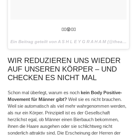
✌🏽😝✌🏽
Ein Beitrag geteilt von A S H L E Y G R A H A M (@theashleygraham) am
WIR REDUZIEREN UNS WIEDER
AUF UNSEREN KÖRPER – UND
CHECKEN ES NICHT MAL
Schon mal überlegt, warum es noch
kein Body Positive-
Movement für Männer gibt?
Weil sie es nicht brauchen.
Weil sie automatisch als viel mehr wahrgenommen werden,
als nur ein Körper. Prinzipiell ist es der Gesellschaft
herzlichst egal, ob Männer einen Bierbauch bekommen,
ihnen die Haare ausgehen oder sie schlichtweg nicht
sonderlich attraktiv sind. Die Erscheinung der Herren der