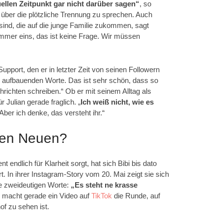
ellen Zeitpunkt gar nicht darüber sagen“
, so
t, über die plötzliche Trennung zu sprechen. Auch
sind, die auf die junge Familie zukommen, sagt
ummer eins, das ist keine Frage. Wir müssen
upport, den er in letzter Zeit von seinen Followern
n, aufbauenden Worte. Das ist sehr schön, dass so
richten schreiben.“ Ob er mit seinem Alltag als
ür Julian gerade fraglich. „
Ich weiß nicht, wie es
Aber ich denke, das versteht ihr.“
inen Neuen?
endlich für Klarheit sorgt, hat sich Bibi bis dato
. In ihrer Instagram-Story vom 20. Mai zeigt sie sich
ie zweideutigen Worte:
„Es steht ne krasse
macht gerade ein Video auf
TikTok
die Runde, auf
of zu sehen ist.