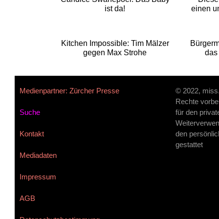
ist da!
einen u
Kitchen Impossible: Tim Mälzer
Bürgerme
gegen Max Strohe
das
Medienpartner: Zürcher Presse
© 2022, miss
Rechte vorbe
Suche
für den priva
Weiterverwen
Kontakt
den persönlic
gestattet
Mediadaten
Impressum
AGB