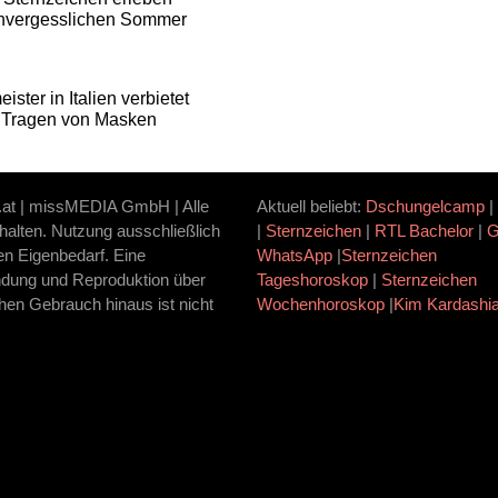
nvergesslichen Sommer
ister in Italien verbietet
 Tragen von Masken
.at | missMEDIA GmbH | Alle
Aktuell beliebt:
Dschungelcamp
|
halten. Nutzung ausschließlich
|
Sternzeichen
|
RTL Bachelor
|
ten Eigenbedarf. Eine
WhatsApp
|
Sternzeichen
dung und Reproduktion über
Tageshoroskop
|
Sternzeichen
hen Gebrauch hinaus ist nicht
Wochenhoroskop
|
Kim Kardashi