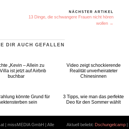
NÄCHSTER ARTIKEL
13 Dinge, die schwangere Frauen nicht hören
wollen →
E DIR AUCH GEFALLEN
hte „Kevin – Allein zu
Video zeigt schockierende
illa ist jetzt auf Airbnb
Realität unverheirateter
buchbar
Chinesinnen
ahlung könnte Grund für
3 Tipps, wie man das perfekte
sektensterben sein
Deo für den Sommer wählt
.at | missMEDIA GmbH | Alle
Aktuell beliebt:
Dschungelcamp
|