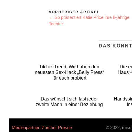
VORHERIGER ARTIKEL
← So präsentiert Katie Price ihre 8-jährige
Tochter
DAS KÖNNT
TikTok-Trend: Wir haben den
Die ec
neuesten Sex-Hack „Belly Press“
Haus“-V
für euch probiert
Das wünscht sich fast jeder
Handystr
zweite Mann in einer Beziehung
In
Medienpartner: Zürcher Presse
© 2022, miss