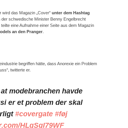
er wird das Magazin „Cover“
unter dem Hashtag
ch der schwedische Minister Benny Engelbrecht
n, teilte eine Aufnahme einer Seite aus dem Magazin
Models an den Pranger
.
eindustrie begriffen hätte, dass Anorexie ein Problem
s“, twitterte er.
t at modebranchen havde
ksi er et problem der skal
rligt
#covergate
#føj
ter.com/HLqSgI79WF