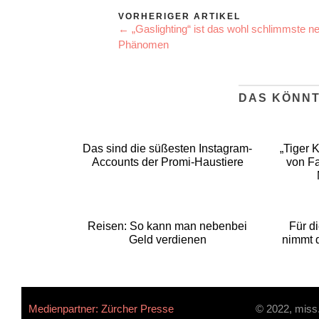
VORHERIGER ARTIKEL
← „Gaslighting“ ist das wohl schlimmste n
Phänomen
DAS KÖNNT
Das sind die süßesten Instagram-
„Tiger 
Accounts der Promi-Haustiere
von Fa
Reisen: So kann man nebenbei
Für d
Geld verdienen
nimmt d
Medienpartner: Zürcher Presse
© 2022, miss