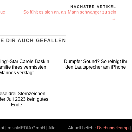
NÄCHSTER ARTIKEL
eue
So fühlt es sich an, als Mann schwanger zu sein
→
E DIR AUCH GEFALLEN
King“-Star Carole Baskin
Dumpfer Sound? So reinigt ihr
milie ihres vermissten
den Lautsprecher am iPhone
Mannes verklagt
iese drei Sternzeichen
er Juli 2023 kein gutes
Ende
.at | missMEDIA GmbH | Alle
Aktuell beliebt:
Dschungelcamp
|