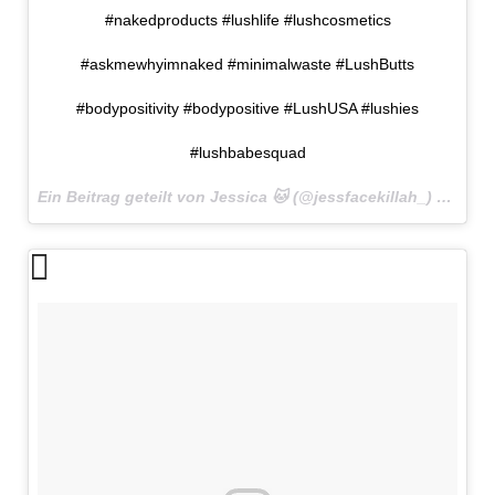
#nakedproducts #lushlife #lushcosmetics
#askmewhyimnaked #minimalwaste #LushButts
#bodypositivity #bodypositive #LushUSA #lushies
#lushbabesquad
Ein Beitrag geteilt von Jessica 🐱 (@jessfacekillah_) am
31. 