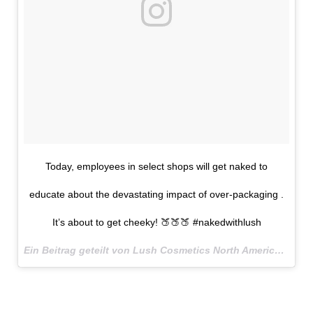
Today, employees in select shops will get naked to
educate about the devastating impact of over-packaging .
It’s about to get cheeky! 🍑🍑🍑 #nakedwithlush
Ein Beitrag geteilt von Lush Cosmetics North America (@lushcosmetics) am