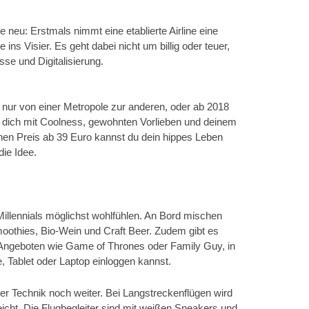
ie neu: Erstmals nimmt eine etablierte Airline eine
ins Visier. Es geht dabei nicht um billig oder teuer,
se und Digitalisierung.
 nur von einer Metropole zur anderen, oder ab 2018
e dich mit Coolness, gewohnten Vorlieben und deinem
 einen Preis ab 39 Euro kannst du dein hippes Leben
ie Idee.
illennials möglichst wohlfühlen. An Bord mischen
oothies, Bio-Wein und Craft Beer. Zudem gibt es
t Angeboten wie Game of Thrones oder Family Guy, in
 Tablet oder Laptop einloggen kannst.
er Technik noch weiter. Bei Langstreckenflügen wird
reicht. Die Flugbegleiter sind mit weißen Sneakers und