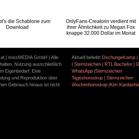
ibt’s die Schablone zum
OnlyFans-Creatorin verdient mit
Download
ihrer Ähnlichkeit zu Megan Fox
knappe 32.000 Dollar im Monat
.at | missMEDIA GmbH | Alle
Aktuell beliebt:
Dschungelcamp
|
halten. Nutzung ausschließlich
|
Sternzeichen
|
RTL Bachelor
|
ten Eigenbedarf. Eine
WhatsApp
|
Sternzeichen
dung und Reproduktion über
Tageshoroskop
|
Sternzeichen
hen Gebrauch hinaus ist nicht
Wochenhoroskop
|
Kim Kardashi