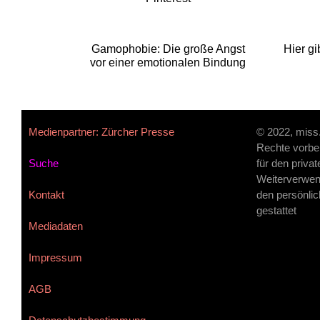
Gamophobie: Die große Angst
Hier g
vor einer emotionalen Bindung
Medienpartner: Zürcher Presse
© 2022, miss
Rechte vorbe
Suche
für den priva
Weiterverwen
Kontakt
den persönlic
gestattet
Mediadaten
Impressum
AGB