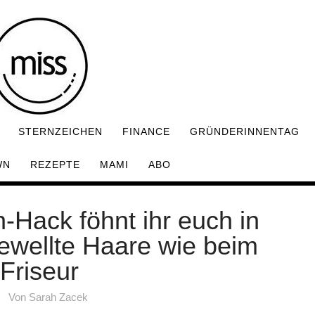
STERNZEICHEN
FINANCE
GRÜNDERINNENTAG
WN
REZEPTE
MAMI
ABO
-Hack föhnt ihr euch in
ewellte Haare wie beim
Friseur
Von
Sarah Zacek