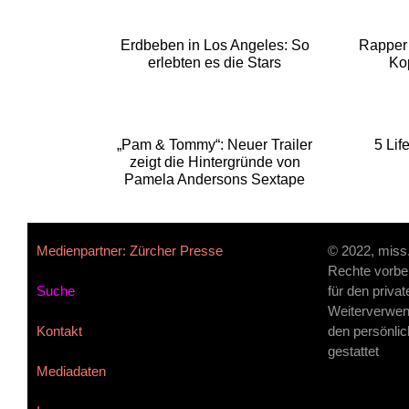
Erdbeben in Los Angeles: So
Rapper 
erlebten es die Stars
Ko
„Pam & Tommy“: Neuer Trailer
5 Lif
zeigt die Hintergründe von
Pamela Andersons Sextape
Medienpartner: Zürcher Presse
© 2022, miss
Rechte vorbe
Suche
für den priva
Weiterverwen
Kontakt
den persönlic
gestattet
Mediadaten