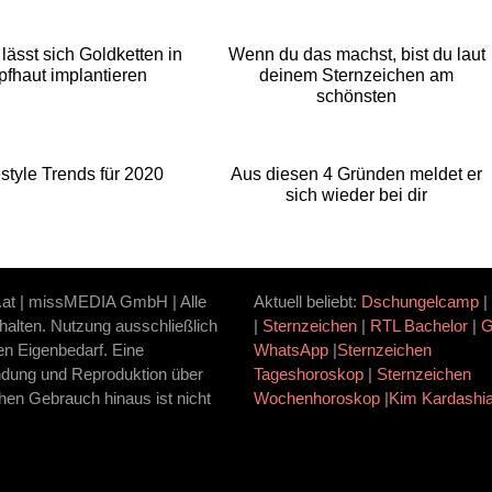
lässt sich Goldketten in
Wenn du das machst, bist du laut
pfhaut implantieren
deinem Sternzeichen am
schönsten
estyle Trends für 2020
Aus diesen 4 Gründen meldet er
sich wieder bei dir
.at | missMEDIA GmbH | Alle
Aktuell beliebt:
Dschungelcamp
|
halten. Nutzung ausschließlich
|
Sternzeichen
|
RTL Bachelor
|
ten Eigenbedarf. Eine
WhatsApp
|
Sternzeichen
dung und Reproduktion über
Tageshoroskop
|
Sternzeichen
hen Gebrauch hinaus ist nicht
Wochenhoroskop
|
Kim Kardashi