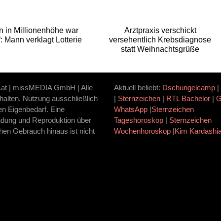
 in Millionenhöhe war
Arztpraxis verschickt
“: Mann verklagt Lotterie
versehentlich Krebsdiagnose
statt Weihnachtsgrüße
.at | missMEDIA GmbH | Alle
Aktuell beliebt:
Dschungelcamp
|
halten. Nutzung ausschließlich
|
Sternzeichen
|
RTL Bachelor
|
ten Eigenbedarf. Eine
WhatsApp
|
Sternzeichen
dung und Reproduktion über
Tageshoroskop
|
Sternzeichen
hen Gebrauch hinaus ist nicht
Wochenhoroskop
|
Kim Kardashi