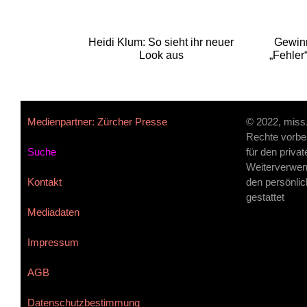
Heidi Klum: So sieht ihr neuer
Gewinn
Look aus
„Fehler
Medienpartner: Zürcher Presse
© 2022, miss
Rechte vorbe
Suche
für den priva
Weiterverwen
Kontakt
den persönlic
gestattet
Mediadaten
Impressum
AGB
Datenschutzbestimmung